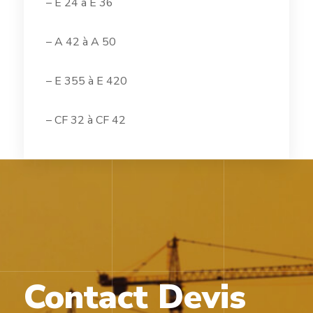
– E 24 à E 36
– A 42 à A 50
– E 355 à E 420
– CF 32 à CF 42
Contact Devis