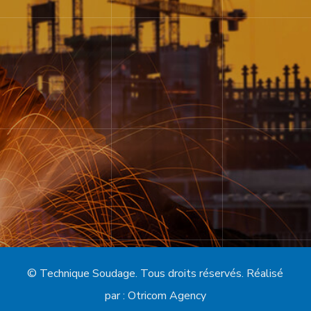
un plaisir
de prendre contact avec vous dans les meilleurs
délais.
Prendre Contact
© Technique Soudage. Tous droits réservés. Réalisé
par :
Otricom Agency